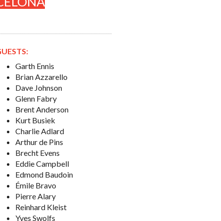
CELONA
GUESTS:
Garth Ennis
Brian Azzarello
Dave Johnson
Glenn Fabry
Brent Anderson
Kurt Busiek
Charlie Adlard
Arthur de Pins
Brecht Evens
Eddie Campbell
Edmond Baudoin
Émile Bravo
Pierre Alary
Reinhard Kleist
Yves Swolfs