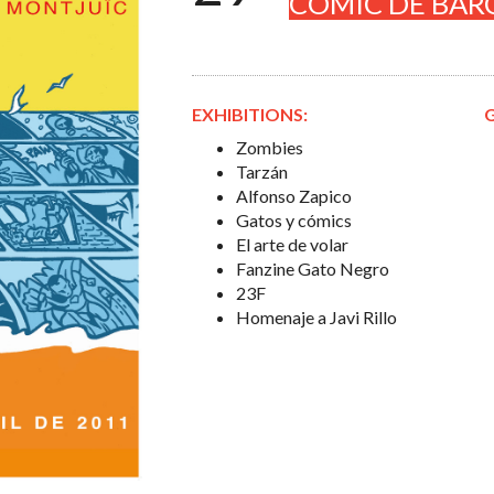
CÓMIC DE BAR
EXHIBITIONS:
Zombies
Tarzán
Alfonso Zapico
Gatos y cómics
El arte de volar
Fanzine Gato Negro
23F
Homenaje a Javi Rillo