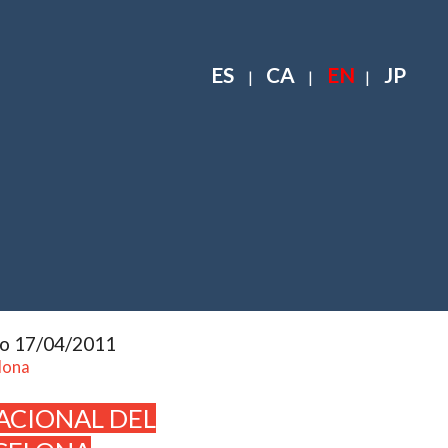
ES
CA
EN
JP
|
|
|
to 17/04/2011
lona
ACIONAL DEL