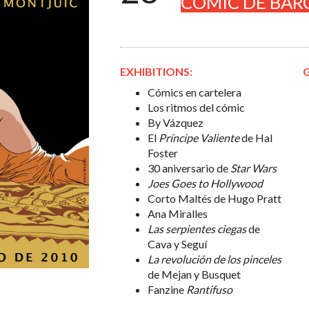
CÓMIC DE BAR
EXHIBITIONS:
Cómics en cartelera
Los ritmos del cómic
By Vázquez
El
Príncipe Valiente
de Hal
Foster
30 aniversario de
Star Wars
Joes Goes to Hollywood
Corto Maltés de Hugo Pratt
Ana Miralles
Las serpientes ciegas
de
Cava y Seguí
La revolución de los pinceles
de Mejan y Busquet
Fanzine
Rantifuso