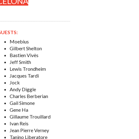
CELONA
GUESTS:
Moebius
Gilbert Shelton
Bastien Vivès
Jeff Smith
Lewis Trondheim
Jacques Tardi
Jock
Andy Diggle
Charles Berberian
Gail Simone
Gene Ha
Gillaume Trouillard
Ivan Reis
Jean Pierre Verney
Tanino Liberatore