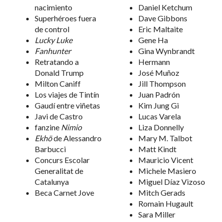
nacimiento
Daniel Ketchum
Superhéroes fuera
Dave Gibbons
de control
Eric Maltaite
Lucky Luke
Gene Ha
Fanhunter
Gina Wynbrandt
Retratando a
Hermann
Donald Trump
José Muñoz
Milton Caniff
Jill Thompson
Los viajes de Tintín
Juan Padrón
Gaudí entre viñetas
Kim Jung Gi
Javi de Castro
Lucas Varela
fanzine
Nimio
Liza Donnelly
Ekhö
de Alessandro
Mary M. Talbot
Barbucci
Matt Kindt
Concurs Escolar
Mauricio Vicent
Generalitat de
Michele Masiero
Catalunya
Miguel Díaz Vizoso
Beca Carnet Jove
Mitch Gerads
Romain Hugault
Sara Miller