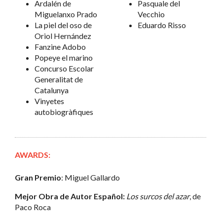
Ardalén de
Pasquale del
Miguelanxo Prado
Vecchio
La piel del oso de
Eduardo Risso
Oriol Hernández
Fanzine Adobo
Popeye el marino
Concurso Escolar
Generalitat de
Catalunya
Vinyetes
autobiogràfiques
AWARDS:
Gran Premio
: Miguel Gallardo
Mejor Obra de Autor Español:
Los surcos del azar
, de
Paco Roca