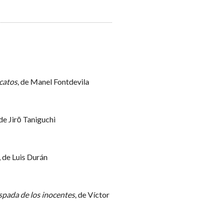
catos
, de Manel Fontdevila
 de Jirō Taniguchi
, de Luis Durán
espada de los inocentes
, de Víctor