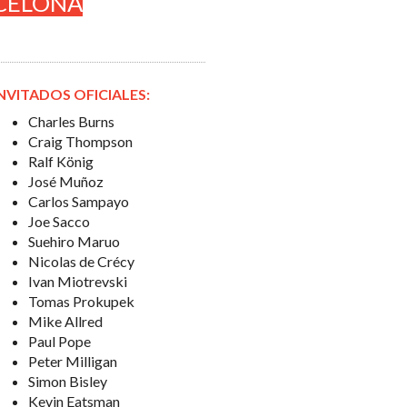
CELONA
NVITADOS OFICIALES:
Charles Burns
Craig Thompson
Ralf König
José Muñoz
Carlos Sampayo
Joe Sacco
Suehiro Maruo
Nicolas de Crécy
Ivan Miotrevski
Tomas Prokupek
Mike Allred
Paul Pope
Peter Milligan
Simon Bisley
Kevin Eatsman