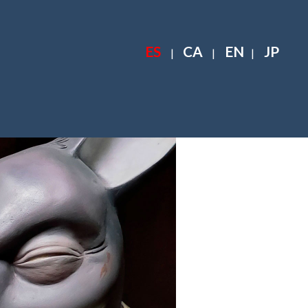
ES
CA
EN
JP
|
|
|