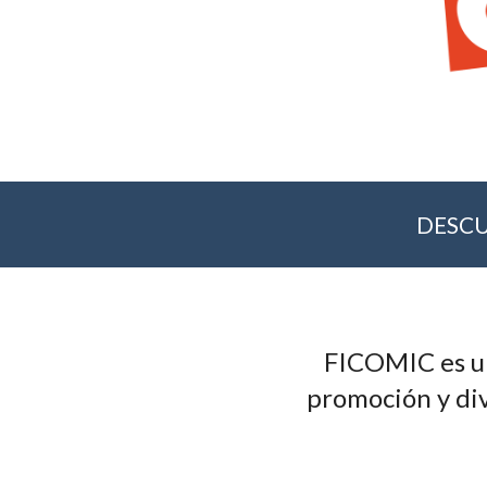
DESCU
FICOMIC es un
promoción y div