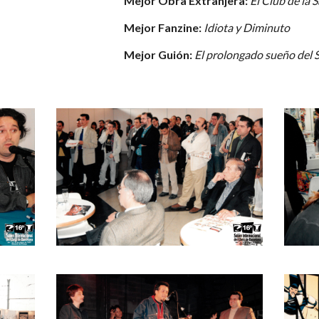
Mejor Obra Extranjera:
El Club de la 
Mejor Fanzine:
Idiota y Diminuto
Mejor Guión:
El prolongado sueño del S