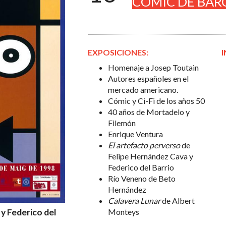
CÓMIC DE BAR
EXPOSICIONES:
I
Homenaje a Josep Toutain
Autores españoles en el
mercado americano.
Cómic y Ci-Fi de los años 50
40 años de Mortadelo y
Filemón
Enrique Ventura
El artefacto perverso
de
Felipe Hernández Cava y
Federico del Barrio
Río Veneno de Beto
Hernández
Calavera Lunar
de Albert
y Federico del
Monteys