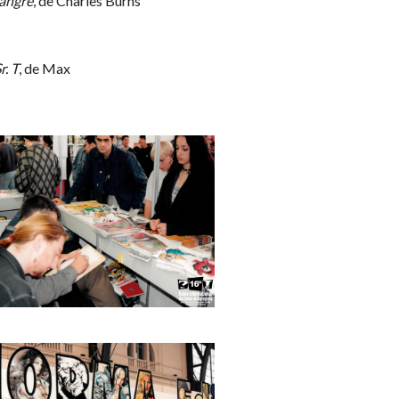
Sangre
, de Charles Burns
r. T
, de Max