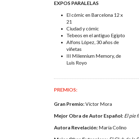
EXPOS PARALELAS
El cómic en Barcelona 12 x
21
Ciudad y cómic
Tebeos en el antiguo Egipto
Alfons López, 30 años de
viñetas
III Milennium Memory, de
Luis Royo
PREMIOS:
Gran Premio:
Víctor Mora
Mejor Obra de Autor Español:
El pie f
Autora Revelación:
María Colino