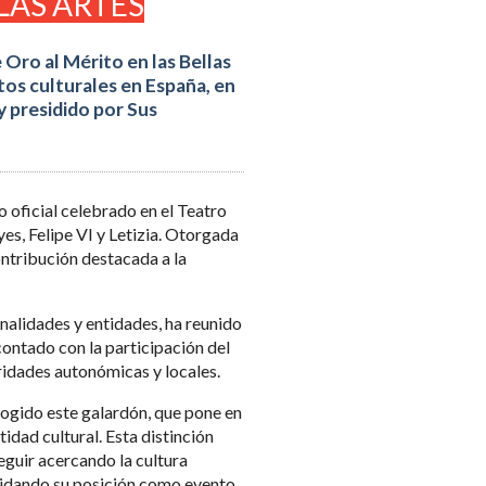
LAS ARTES
 Oro al Mérito en las Bellas
os culturales en España, en
 presidido por Sus
o oficial celebrado en el Teatro
es, Felipe VI y Letizia. Otorgada
ontribución destacada a la
onalidades y entidades, ha reunido
contado con la participación del
ridades autonómicas y locales.
cogido este galardón, que pone en
tidad cultural. Esta distinción
eguir acercando la cultura
lidando su posición como evento