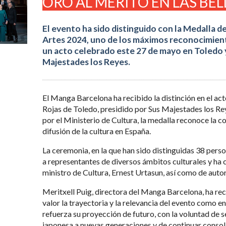
ORO AL MÉRITO EN LAS BEL
El evento ha sido distinguido con la Medalla de
Artes 2024, uno de los máximos reconocimient
un acto celebrado este 27 de mayo en Toledo y
Majestades los Reyes.
El Manga Barcelona ha recibido la distinción en el act
Rojas de Toledo, presidido por Sus Majestades los Rey
por el Ministerio de Cultura, la medalla reconoce la c
difusión de la cultura en España.
La ceremonia, en la que han sido distinguidas 38 pers
a representantes de diversos ámbitos culturales y ha 
ministro de Cultura, Ernest Urtasun, así como de auto
Meritxell Puig, directora del Manga Barcelona, ha re
valor la trayectoria y la relevancia del evento como en
refuerza su proyección de futuro, con la voluntad de s
japonesa a nuevas generaciones y de continuar conso