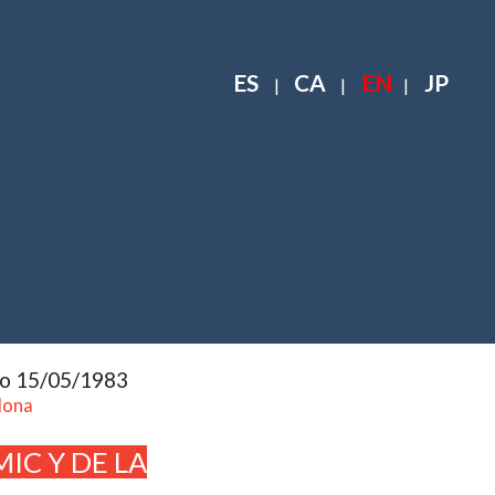
ES
CA
EN
JP
|
|
|
to 15/05/1983
lona
IC Y DE LA