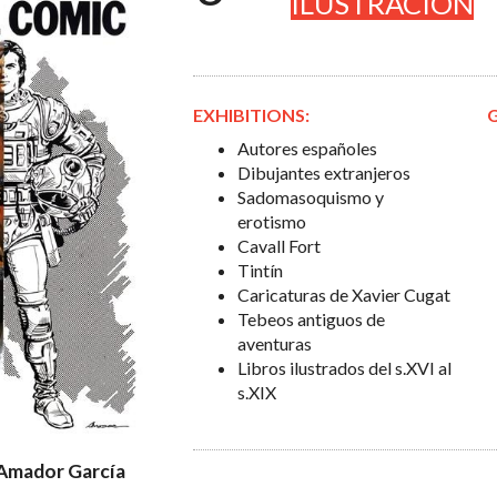
ILUSTRACIÓN
EXHIBITIONS:
Autores españoles
Dibujantes extranjeros
Sadomasoquismo y
erotismo
Cavall Fort
Tintín
Caricaturas de Xavier Cugat
Tebeos antiguos de
aventuras
Libros ilustrados del s.XVI al
s.XIX
 Amador García