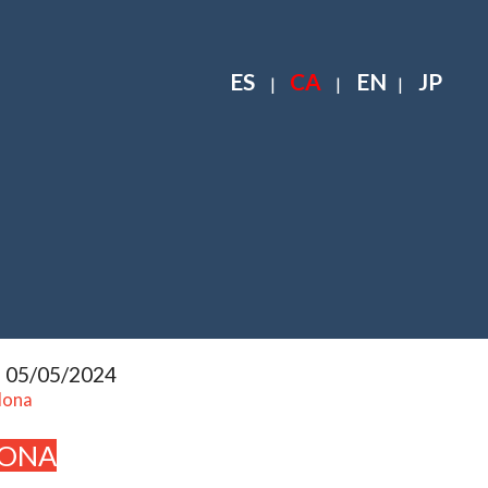
ES
CA
EN
JP
|
|
|
l 05/05/2024
lona
LONA