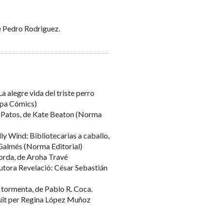
 Pedro Rodriguez.
a alegre vida del triste perro
Apa Cómics)
: Patos, de Kate Beaton (Norma
lly Wind: Bibliotecarias a caballo,
 Galmés (Norma Editorial)
gorda, de Aroha Travé
utora Revelació: César Sebastián
 tormenta, de Pablo R. Coca.
aduït per Regina López Muñoz