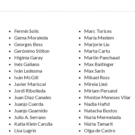
Fermín Solís
Marc Torices
Gema Moraleda
María Medem
Georges Bess
Marjorie Liu
Gerónimo Stilton
Marta Cartu
Higinia Garay
Martin Panchaud
Inés Galiano
Max Baitinger
Iván Ledesma
Max Sarin
Iván McGill
Mikael Ross
Javier Mariscal
Mireia Lleó
Jordi Ribolleda
Miriam Persand
Juan Díaz Canales
Montse Meneses Vilar
Juanjo Cuerda
Nadia Hafid
Juanjo Guarnido
Natacha Bustos
Julio A. Serrano
Nuria Mermelada
Katia Klein Carulla
Núria Tamarit
Lisa Lugrin
Olga de Castro