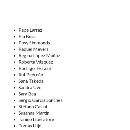
Pepe Larraz
Pia Bess
Posy Simmonds
Raquel Meyers
Regina López Muñoz
Roberta Vázquez
Rodrigo Terrasa
Rut Pedreño
Sana Takeda
Sandra Uve
Sara Bea
Sergio García Sánchez
Stefano Casini
Susanna Martin
Tanino Liberatore
Tomás Hijo