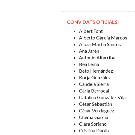
CONVIDATS OFICIALS:
Albert Font
Alberto García Marcos
Alicia Martín Santos
Ana Jarén
Antonio Altarriba
Bea Lema
Beto Hernández
Borja González
Candela Sierra
Carla Berrocal
Catalina González Vilar
César Sebastián
César Verdúguez
Chema García
Clara Soriano
Cristina Durán