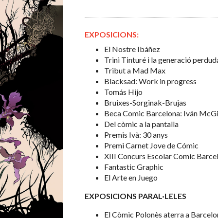
EXPOSICIONS:
El Nostre Ibáñez
Trini Tinturé i la generació perdud
Tribut a Mad Max
Blacksad: Work in progress
Tomás Hijo
Bruixes-Sorginak-Brujas
Beca Comic Barcelona: Iván McGi
Del còmic a la pantalla
Premis Ivà: 30 anys
Premi Carnet Jove de Cómic
XIII Concurs Escolar Comic Barce
Fantastic Graphic
El Arte en Juego
EXPOSICIONS PARAL·LELES
El Còmic Polonès aterra a Barcelo