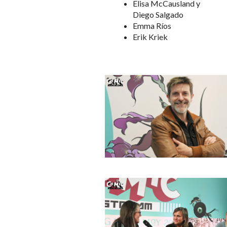
Elisa McCausland y
Diego Salgado
Emma Ríos
Erik Kriek